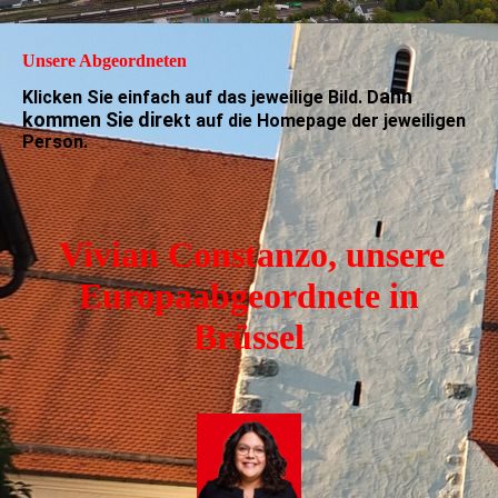
Unsere Abgeordneten
ann
Klicken Sie einfach auf das jeweilige Bild. D
kommen Sie dire
kt auf die Homepage der jeweiligen
Person.
Vivian Constanzo, unsere
Europaabgeordnete in
Brüssel