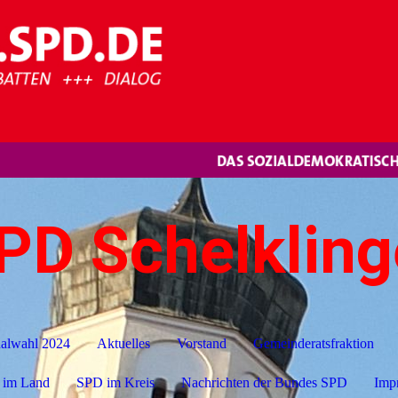
PD Schelklin
lwahl 2024
Aktuelles
Vorstand
Gemeinderatsfraktion
 im Land
SPD im Kreis
Nachrichten der Bundes SPD
Imp