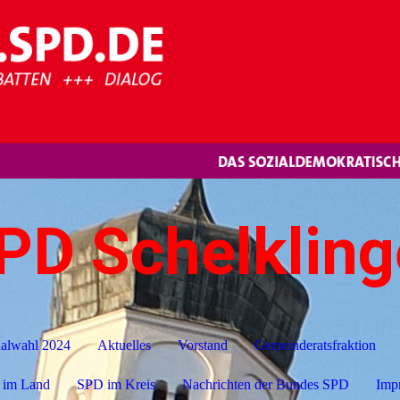
PD Schelklin
lwahl 2024
Aktuelles
Vorstand
Gemeinderatsfraktion
 im Land
SPD im Kreis
Nachrichten der Bundes SPD
Imp