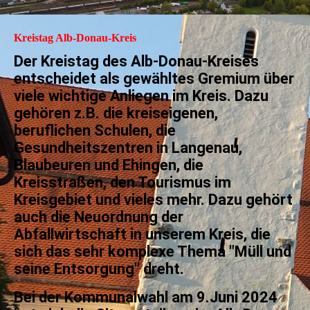
Kreistag Alb-Donau-Kreis
Der Kreistag des Alb-Donau-Kreises
entscheidet als gewähltes Gremium über
viele wichtige Anliegen im Kreis. Dazu
gehören z.B. die kreiseigenen,
beruflichen Schulen, die
Gesundheitszentren in Langenau,
Blaubeuren und Ehingen, die
Kreisstraßen, den Tourismus im
Kreisgebiet und vieles mehr. Dazu gehört
auch die Neuordnung der
Abfallwirtschaft in unserem Kreis, die
sich das sehr komplexe Thema "Müll und
seine Entsorgung" dreht.
Bei der Kommunalwahl am 9.Juni 2024