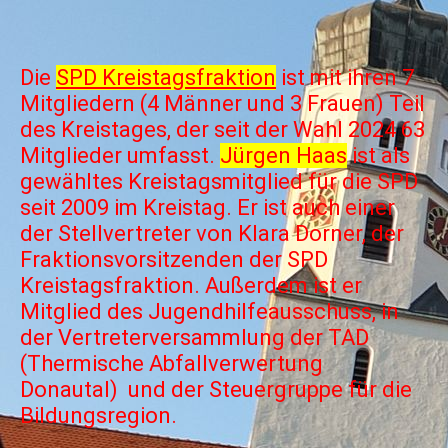
Die
SPD Kreistagsfraktion
ist mit ihren 7
Mitgliedern (4 Männer und 3 Frauen) Teil
des Kreistages, der seit der Wahl 2024 63
Mitglieder umfasst.
Jürgen Haas
ist als
gewähltes Kreistagsmitglied für die SPD
seit 2009 im Kreistag. Er ist auch einer
der Stellvertreter von Klara Dorner, der
Fraktionsvorsitzenden der SPD
Kreistagsfraktion. Außerdem ist er
Mitglied des Jugendhilfeausschuss, in
der Vertreterversammlung der TAD
(Thermische Abfallverwertung
Donautal) und der Steuergruppe für die
Bildungsregion.